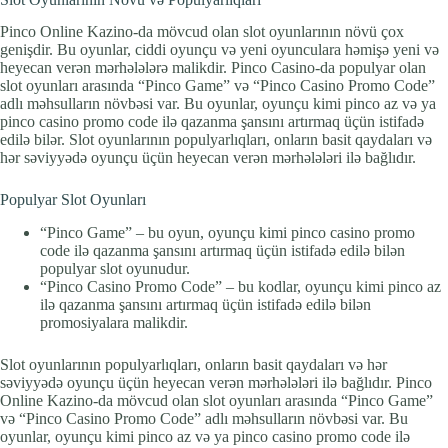
Pinco Online Kazino-da mövcud olan slot oyunlarının növü çox
genişdir. Bu oyunlar, ciddi oyunçu və yeni oyunculara həmişə yeni və
heyecan verən mərhələlərə malikdir. Pinco Casino-da populyar olan
slot oyunları arasında “Pinco Game” və “Pinco Casino Promo Code”
adlı məhsulların növbəsi var. Bu oyunlar, oyunçu kimi pinco az və ya
pinco casino promo code ilə qazanma şansını artırmaq üçün istifadə
edilə bilər. Slot oyunlarının populyarlıqları, onların basit qaydaları və
hər səviyyədə oyunçu üçün heyecan verən mərhələləri ilə bağlıdır.
Populyar Slot Oyunları
“Pinco Game” – bu oyun, oyunçu kimi pinco casino promo
code ilə qazanma şansını artırmaq üçün istifadə edilə bilən
populyar slot oyunudur.
“Pinco Casino Promo Code” – bu kodlar, oyunçu kimi pinco az
ilə qazanma şansını artırmaq üçün istifadə edilə bilən
promosiyalara malikdir.
Slot oyunlarının populyarlıqları, onların basit qaydaları və hər
səviyyədə oyunçu üçün heyecan verən mərhələləri ilə bağlıdır. Pinco
Online Kazino-da mövcud olan slot oyunları arasında “Pinco Game”
və “Pinco Casino Promo Code” adlı məhsulların növbəsi var. Bu
oyunlar, oyunçu kimi pinco az və ya pinco casino promo code ilə