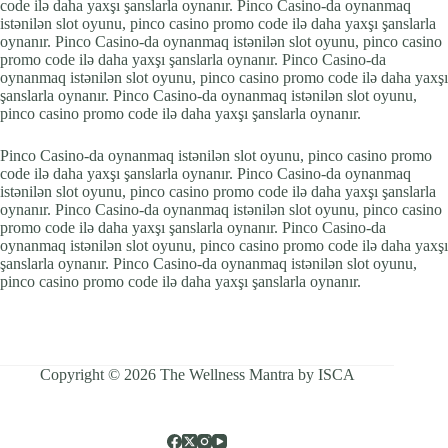
code ilə daha yaxşı şanslarla oynanır. Pinco Casino-da oynanmaq
istənilən slot oyunu, pinco casino promo code ilə daha yaxşı şanslarla
oynanır. Pinco Casino-da oynanmaq istənilən slot oyunu, pinco casino
promo code ilə daha yaxşı şanslarla oynanır. Pinco Casino-da
oynanmaq istənilən slot oyunu, pinco casino promo code ilə daha yaxşı
şanslarla oynanır. Pinco Casino-da oynanmaq istənilən slot oyunu,
pinco casino promo code ilə daha yaxşı şanslarla oynanır.
Pinco Casino-da oynanmaq istənilən slot oyunu, pinco casino promo
code ilə daha yaxşı şanslarla oynanır. Pinco Casino-da oynanmaq
istənilən slot oyunu, pinco casino promo code ilə daha yaxşı şanslarla
oynanır. Pinco Casino-da oynanmaq istənilən slot oyunu, pinco casino
promo code ilə daha yaxşı şanslarla oynanır. Pinco Casino-da
oynanmaq istənilən slot oyunu, pinco casino promo code ilə daha yaxşı
şanslarla oynanır. Pinco Casino-da oynanmaq istənilən slot oyunu,
pinco casino promo code ilə daha yaxşı şanslarla oynanır.
Copyright © 2026 The Wellness Mantra by ISCA