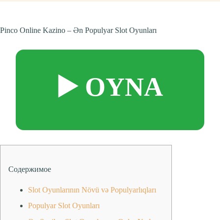
Pinco Online Kazino – Ən Populyar Slot Oyunları
▶️ OYNA
Содержимое
Slot Oyunlarının Növü və Populyarlıqları
Populyar Slot Oyunları