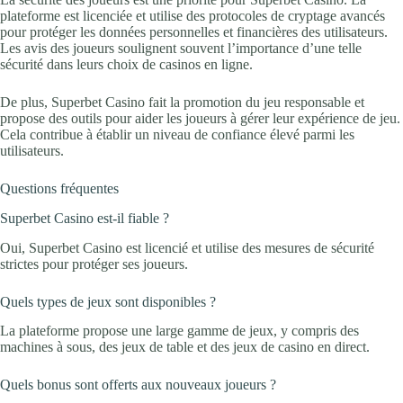
plateforme est licenciée et utilise des protocoles de cryptage avancés
pour protéger les données personnelles et financières des utilisateurs.
Les avis des joueurs soulignent souvent l’importance d’une telle
sécurité dans leurs choix de casinos en ligne.
De plus, Superbet Casino fait la promotion du jeu responsable et
propose des outils pour aider les joueurs à gérer leur expérience de jeu.
Cela contribue à établir un niveau de confiance élevé parmi les
utilisateurs.
Questions fréquentes
Superbet Casino est-il fiable ?
Oui, Superbet Casino est licencié et utilise des mesures de sécurité
strictes pour protéger ses joueurs.
Quels types de jeux sont disponibles ?
La plateforme propose une large gamme de jeux, y compris des
machines à sous, des jeux de table et des jeux de casino en direct.
Quels bonus sont offerts aux nouveaux joueurs ?