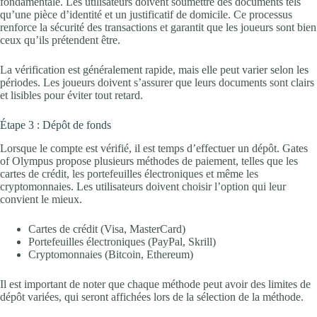
fondamentale. Les utilisateurs doivent soumettre des documents tels
qu’une pièce d’identité et un justificatif de domicile. Ce processus
renforce la sécurité des transactions et garantit que les joueurs sont bien
ceux qu’ils prétendent être.
La vérification est généralement rapide, mais elle peut varier selon les
périodes. Les joueurs doivent s’assurer que leurs documents sont clairs
et lisibles pour éviter tout retard.
Étape 3 : Dépôt de fonds
Lorsque le compte est vérifié, il est temps d’effectuer un dépôt. Gates
of Olympus propose plusieurs méthodes de paiement, telles que les
cartes de crédit, les portefeuilles électroniques et même les
cryptomonnaies. Les utilisateurs doivent choisir l’option qui leur
convient le mieux.
Cartes de crédit (Visa, MasterCard)
Portefeuilles électroniques (PayPal, Skrill)
Cryptomonnaies (Bitcoin, Ethereum)
Il est important de noter que chaque méthode peut avoir des limites de
dépôt variées, qui seront affichées lors de la sélection de la méthode.