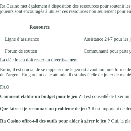
Ra Casino met également à disposition des ressources pour soutenir les 
joueurs sont encouragés à utiliser ces ressources non seulement pour eu
Ressource
Ligne d’assistance
Assistance 24/7 pour les j
Forum de soutien
Communauté pour partager
La clé : le jeu doit rester un divertissement
Enfin, il est crucial de se rappeler que le jeu est avant tout une forme
de l’argent. En gardant cette attitude, il est plus facile de jouer de ma
FAQ
Comment établir un budget pour le jeu ?
Il est conseillé de fixer u
Que faire si je reconnais un problème de jeu ?
Il est important de de
Ra Casino offre-t-il des outils pour aider à gérer le jeu ?
Oui, la pla