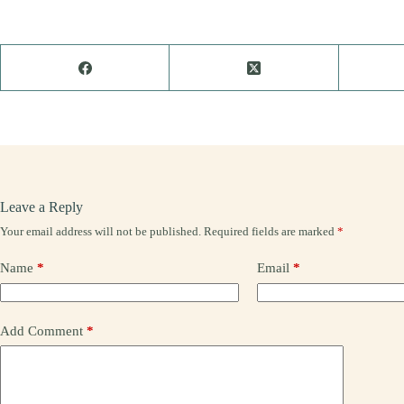
Leave a Reply
Your email address will not be published.
Required fields are marked
*
Name
*
Email
*
Add Comment
*