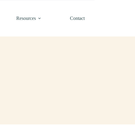
Resources
Contact