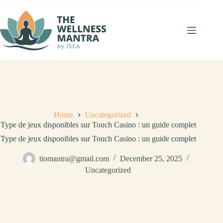
Skip
to
content
Home
Uncategorized
Type de jeux disponibles sur Touch Casino : un guide complet
Type de jeux disponibles sur Touch Casino : un guide complet
tiomantra@gmail.com
December 25, 2025
Uncategorized