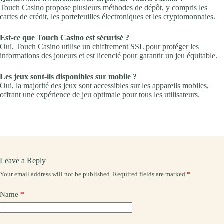
Touch Casino propose plusieurs méthodes de dépôt, y compris les
cartes de crédit, les portefeuilles électroniques et les cryptomonnaies.
Est-ce que Touch Casino est sécurisé ?
Oui, Touch Casino utilise un chiffrement SSL pour protéger les
informations des joueurs et est licencié pour garantir un jeu équitable.
Les jeux sont-ils disponibles sur mobile ?
Oui, la majorité des jeux sont accessibles sur les appareils mobiles,
offrant une expérience de jeu optimale pour tous les utilisateurs.
Leave a Reply
Your email address will not be published.
Required fields are marked
*
Name
*